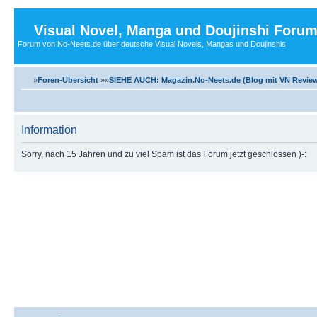
Visual Novel, Manga und Doujinshi Foru
Forum von No-Neets.de über deutsche Visual Novels, Mangas und Doujinshis
»
Foren-Übersicht
»»
SIEHE AUCH: Magazin.No-Neets.de (Blog mit VN Review
Information
Sorry, nach 15 Jahren und zu viel Spam ist das Forum jetzt geschlossen )-: