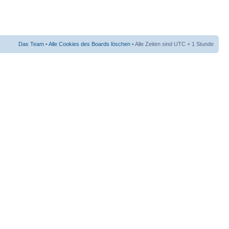
Das Team
•
Alle Cookies des Boards löschen
• Alle Zeiten sind UTC + 1 Stunde