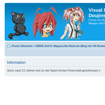
Visual
Doujin
Forum von No-
Mangas und Do
»
Foren-Übersicht
»»
SIEHE AUCH: Magazin.No-Neets.de (Blog mit VN Review
Information
Sorry, nach 15 Jahren und zu viel Spam ist das Forum jetzt geschlossen )-: