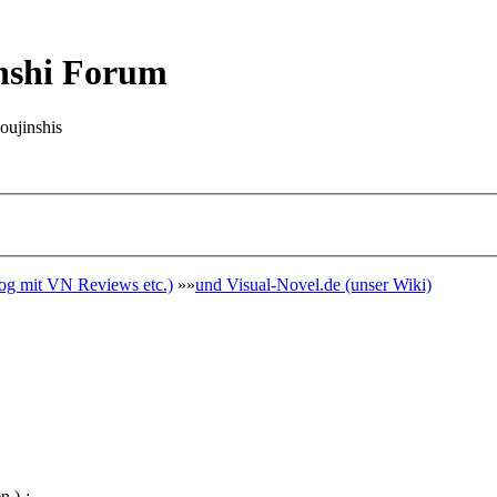
nshi Forum
oujinshis
g mit VN Reviews etc.)
»»
und Visual-Novel.de (unser Wiki)
n )-: