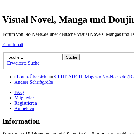
Visual Novel, Manga und Douji
Forum von No-Neets.de über deutsche Visual Novels, Mangas und D
Zum Inhalt
Erweiterte Suche
»
Foren-Übersicht
»»
SIEHE AUCH: Magazin.No-Neets.de (Blo
Ändere Schriftgröße
FAQ
Mitglieder
Registrieren
Anmelden
Information
Sorry, nach 15 Jahren und zu viel Spam ist das Forum jetzt geschlosse