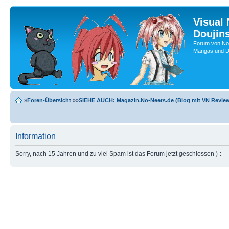
Visual
Doujin
Forum von No-
Mangas und Do
»
Foren-Übersicht
»»
SIEHE AUCH: Magazin.No-Neets.de (Blog mit VN Review
Information
Sorry, nach 15 Jahren und zu viel Spam ist das Forum jetzt geschlossen )-: