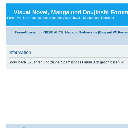
Visual Novel, Manga und Doujinshi Foru
Forum von No-Neets.de über deutsche Visual Novels, Mangas und Doujinshis
»
Foren-Übersicht
»»
SIEHE AUCH: Magazin.No-Neets.de (Blog mit VN Review
Information
Sorry, nach 15 Jahren und zu viel Spam ist das Forum jetzt geschlossen )-: