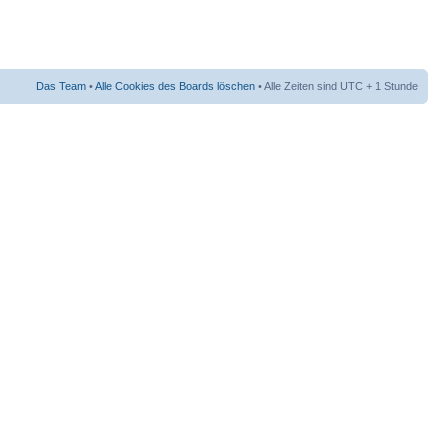
Das Team
•
Alle Cookies des Boards löschen
• Alle Zeiten sind UTC + 1 Stunde