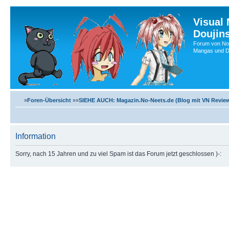
Visual
Doujin
Forum von No-
Mangas und Do
»
Foren-Übersicht
»»
SIEHE AUCH: Magazin.No-Neets.de (Blog mit VN Review
Information
Sorry, nach 15 Jahren und zu viel Spam ist das Forum jetzt geschlossen )-: