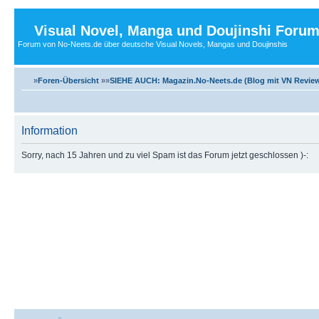
Visual Novel, Manga und Doujinshi Foru
Forum von No-Neets.de über deutsche Visual Novels, Mangas und Doujinshis
»
Foren-Übersicht
»»
SIEHE AUCH: Magazin.No-Neets.de (Blog mit VN Review
Information
Sorry, nach 15 Jahren und zu viel Spam ist das Forum jetzt geschlossen )-: