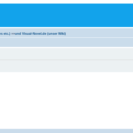
m
s etc.)
»»
und Visual-Novel.de (unser Wiki)