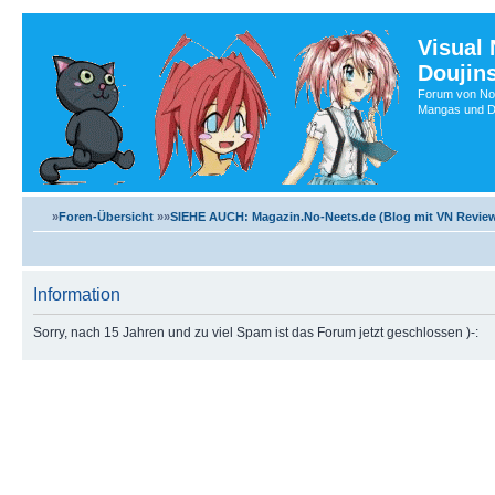
Visual
Doujin
Forum von No-
Mangas und Do
»
Foren-Übersicht
»»
SIEHE AUCH: Magazin.No-Neets.de (Blog mit VN Review
Information
Sorry, nach 15 Jahren und zu viel Spam ist das Forum jetzt geschlossen )-: