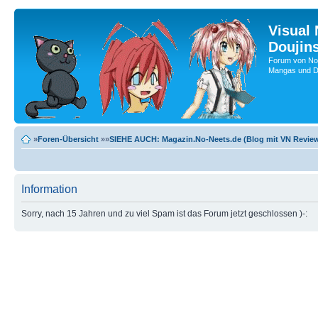
Visual
Doujin
Forum von No-
Mangas und Do
»
Foren-Übersicht
»»
SIEHE AUCH: Magazin.No-Neets.de (Blog mit VN Review
Information
Sorry, nach 15 Jahren und zu viel Spam ist das Forum jetzt geschlossen )-: