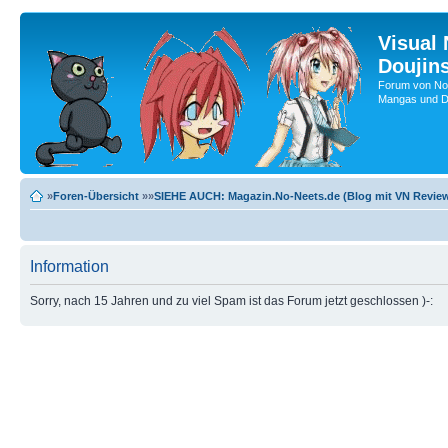
Visual
Doujin
Forum von No-
Mangas und Do
»
Foren-Übersicht
»»
SIEHE AUCH: Magazin.No-Neets.de (Blog mit VN Review
Information
Sorry, nach 15 Jahren und zu viel Spam ist das Forum jetzt geschlossen )-: