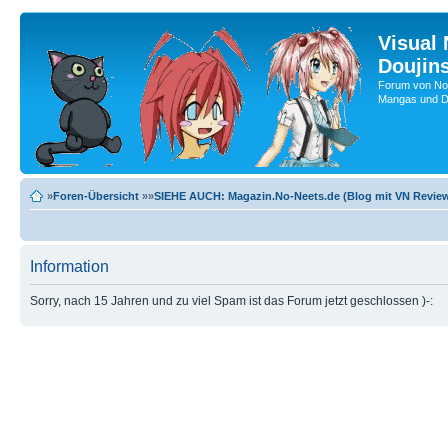
Visual
Doujin
Forum von No-
Mangas und Do
»
Foren-Übersicht
»»
SIEHE AUCH: Magazin.No-Neets.de (Blog mit VN Review
Information
Sorry, nach 15 Jahren und zu viel Spam ist das Forum jetzt geschlossen )-: