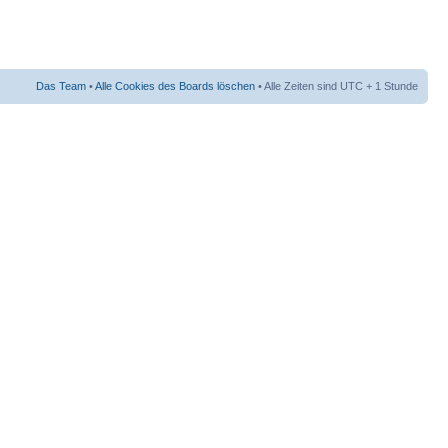
Das Team
•
Alle Cookies des Boards löschen
• Alle Zeiten sind UTC + 1 Stunde