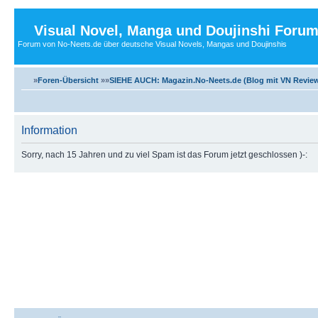
Visual Novel, Manga und Doujinshi Foru
Forum von No-Neets.de über deutsche Visual Novels, Mangas und Doujinshis
»
Foren-Übersicht
»»
SIEHE AUCH: Magazin.No-Neets.de (Blog mit VN Review
Information
Sorry, nach 15 Jahren und zu viel Spam ist das Forum jetzt geschlossen )-: