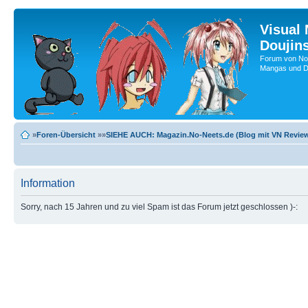
Visual
Doujin
Forum von No-
Mangas und Do
»
Foren-Übersicht
»»
SIEHE AUCH: Magazin.No-Neets.de (Blog mit VN Review
Information
Sorry, nach 15 Jahren und zu viel Spam ist das Forum jetzt geschlossen )-: