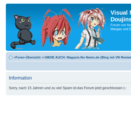
Visual
Doujin
Forum von No-
Mangas und Do
»
Foren-Übersicht
»»
SIEHE AUCH: Magazin.No-Neets.de (Blog mit VN Review
Information
Sorry, nach 15 Jahren und zu viel Spam ist das Forum jetzt geschlossen )-: