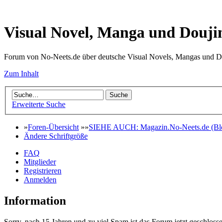
Visual Novel, Manga und Douji
Forum von No-Neets.de über deutsche Visual Novels, Mangas und D
Zum Inhalt
Erweiterte Suche
»
Foren-Übersicht
»»
SIEHE AUCH: Magazin.No-Neets.de (Blo
Ändere Schriftgröße
FAQ
Mitglieder
Registrieren
Anmelden
Information
Sorry, nach 15 Jahren und zu viel Spam ist das Forum jetzt geschlosse