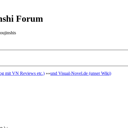
nshi Forum
oujinshis
g mit VN Reviews etc.)
»»
und Visual-Novel.de (unser Wiki)
n )-: