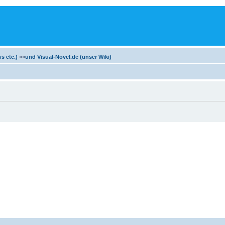
m
s etc.)
»»
und Visual-Novel.de (unser Wiki)