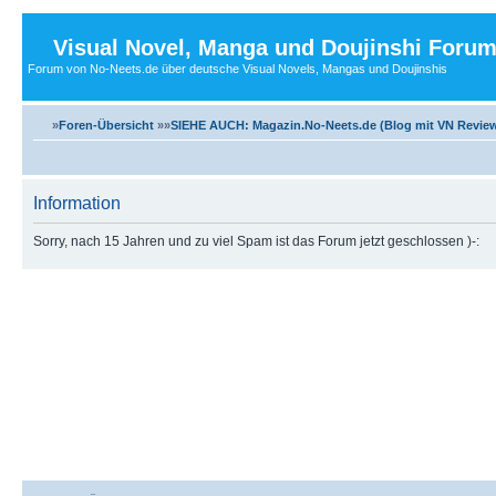
Visual Novel, Manga und Doujinshi Foru
Forum von No-Neets.de über deutsche Visual Novels, Mangas und Doujinshis
»
Foren-Übersicht
»»
SIEHE AUCH: Magazin.No-Neets.de (Blog mit VN Review
Information
Sorry, nach 15 Jahren und zu viel Spam ist das Forum jetzt geschlossen )-: