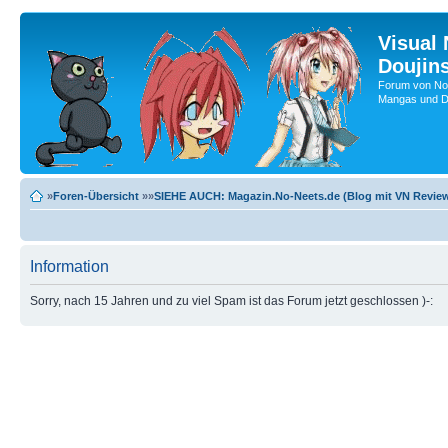
Visual
Doujin
Forum von No-
Mangas und Do
»
Foren-Übersicht
»»
SIEHE AUCH: Magazin.No-Neets.de (Blog mit VN Review
Information
Sorry, nach 15 Jahren und zu viel Spam ist das Forum jetzt geschlossen )-: