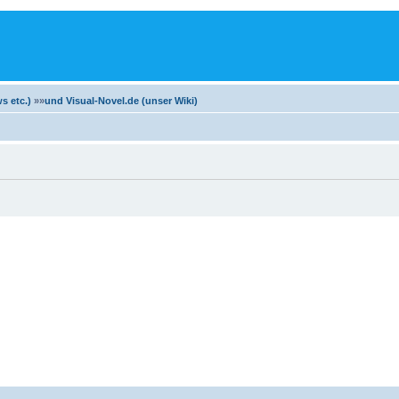
m
s etc.)
»»
und Visual-Novel.de (unser Wiki)