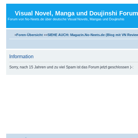
Visual Novel, Manga und Doujinshi Foru
Forum von No-Neets.de über deutsche Visual Novels, Mangas und Doujinshis
»
Foren-Übersicht
»»
SIEHE AUCH: Magazin.No-Neets.de (Blog mit VN Review
Information
Sorry, nach 15 Jahren und zu viel Spam ist das Forum jetzt geschlossen )-: