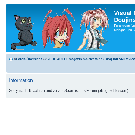
Visual
Doujin
Forum von No-
Mangas und Do
»
Foren-Übersicht
»»
SIEHE AUCH: Magazin.No-Neets.de (Blog mit VN Review
Information
Sorry, nach 15 Jahren und zu viel Spam ist das Forum jetzt geschlossen )-: