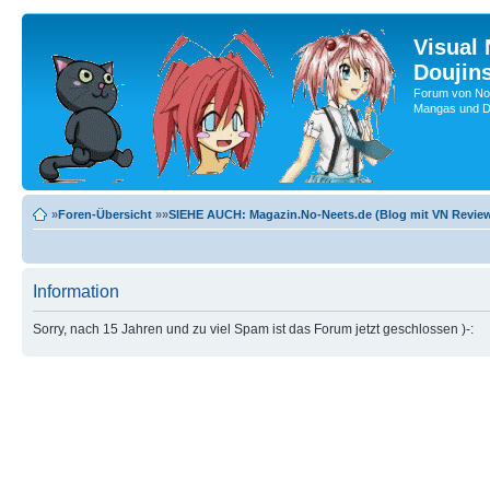
Visual
Doujin
Forum von No-
Mangas und Do
»
Foren-Übersicht
»»
SIEHE AUCH: Magazin.No-Neets.de (Blog mit VN Review
Information
Sorry, nach 15 Jahren und zu viel Spam ist das Forum jetzt geschlossen )-: