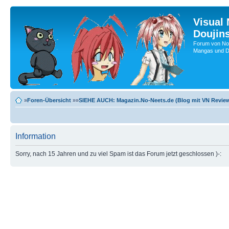
Visual
Doujin
Forum von No-
Mangas und Do
»
Foren-Übersicht
»»
SIEHE AUCH: Magazin.No-Neets.de (Blog mit VN Review
Information
Sorry, nach 15 Jahren und zu viel Spam ist das Forum jetzt geschlossen )-: