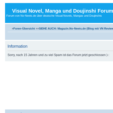
Visual Novel, Manga und Doujinshi Foru
Forum von No-Neets.de über deutsche Visual Novels, Mangas und Doujinshis
»
Foren-Übersicht
»»
SIEHE AUCH: Magazin.No-Neets.de (Blog mit VN Review
Information
Sorry, nach 15 Jahren und zu viel Spam ist das Forum jetzt geschlossen )-: