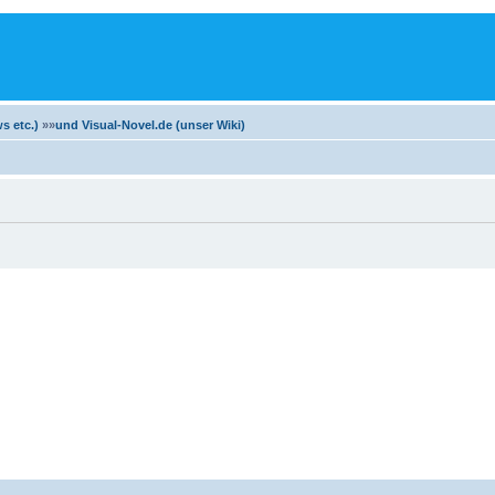
m
s etc.)
»»
und Visual-Novel.de (unser Wiki)