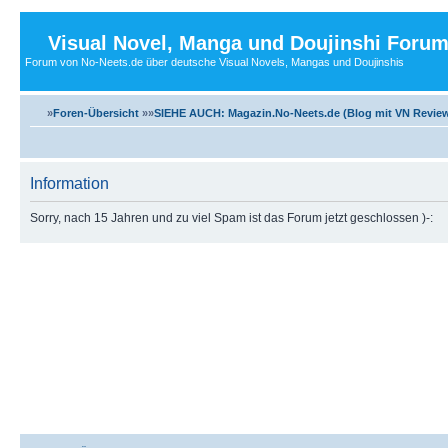
Visual Novel, Manga und Doujinshi Foru
Forum von No-Neets.de über deutsche Visual Novels, Mangas und Doujinshis
»
Foren-Übersicht
»»
SIEHE AUCH: Magazin.No-Neets.de (Blog mit VN Review
Information
Sorry, nach 15 Jahren und zu viel Spam ist das Forum jetzt geschlossen )-: