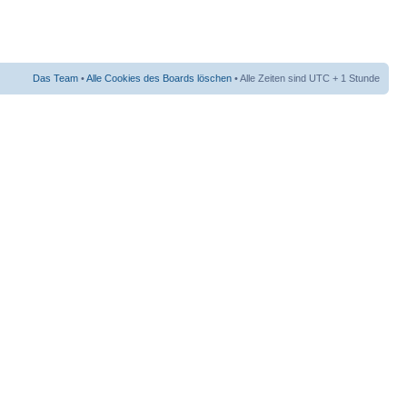
Das Team
•
Alle Cookies des Boards löschen
• Alle Zeiten sind UTC + 1 Stunde