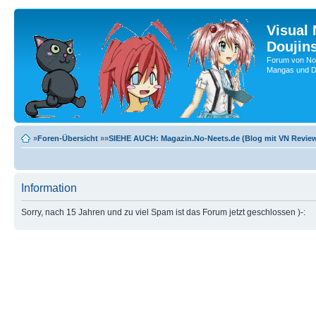
Visual
Doujin
Forum von No-
Mangas und Do
»
Foren-Übersicht
»»
SIEHE AUCH: Magazin.No-Neets.de (Blog mit VN Review
Information
Sorry, nach 15 Jahren und zu viel Spam ist das Forum jetzt geschlossen )-: