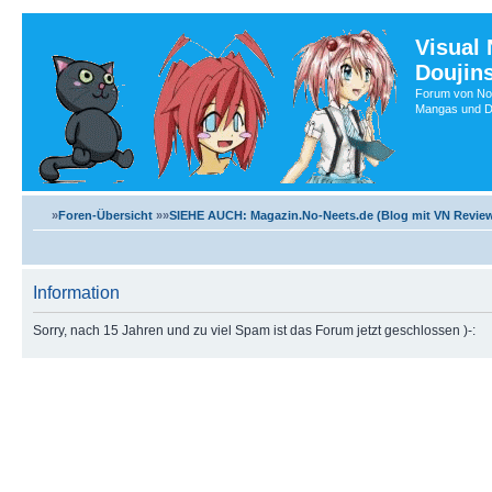
Visual
Doujin
Forum von No-
Mangas und Do
»
Foren-Übersicht
»»
SIEHE AUCH: Magazin.No-Neets.de (Blog mit VN Review
Information
Sorry, nach 15 Jahren und zu viel Spam ist das Forum jetzt geschlossen )-: