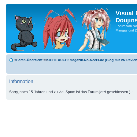
Visual
Doujin
Forum von No-
Mangas und Do
»
Foren-Übersicht
»»
SIEHE AUCH: Magazin.No-Neets.de (Blog mit VN Review
Information
Sorry, nach 15 Jahren und zu viel Spam ist das Forum jetzt geschlossen )-: