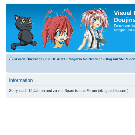
Visual
Doujin
Forum von No-
Mangas und Do
»
Foren-Übersicht
»»
SIEHE AUCH: Magazin.No-Neets.de (Blog mit VN Review
Information
Sorry, nach 15 Jahren und zu viel Spam ist das Forum jetzt geschlossen )-: