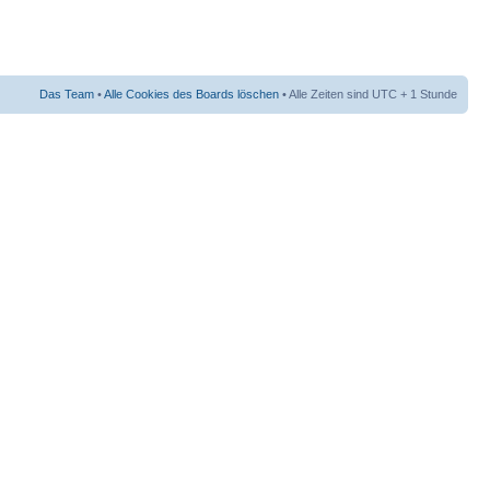
Das Team
•
Alle Cookies des Boards löschen
• Alle Zeiten sind UTC + 1 Stunde