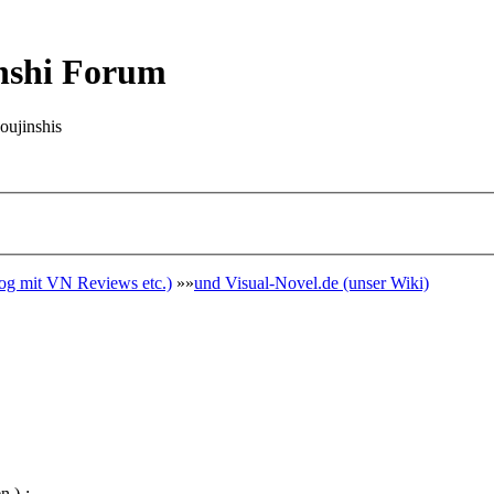
nshi Forum
oujinshis
g mit VN Reviews etc.)
»»
und Visual-Novel.de (unser Wiki)
n )-: