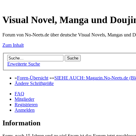
Visual Novel, Manga und Douji
Forum von No-Neets.de über deutsche Visual Novels, Mangas und D
Zum Inhalt
Erweiterte Suche
»
Foren-Übersicht
»»
SIEHE AUCH: Magazin.No-Neets.de (Blo
Ändere Schriftgröße
FAQ
Mitglieder
Registrieren
Anmelden
Information
Sorry, nach 15 Jahren und zu viel Spam ist das Forum jetzt geschlosse