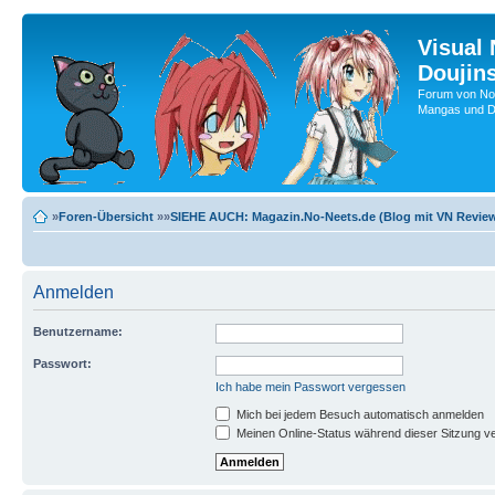
Visual
Doujin
Forum von No-
Mangas und Do
»
Foren-Übersicht
»»
SIEHE AUCH: Magazin.No-Neets.de (Blog mit VN Review
Anmelden
Benutzername:
Passwort:
Ich habe mein Passwort vergessen
Mich bei jedem Besuch automatisch anmelden
Meinen Online-Status während dieser Sitzung v