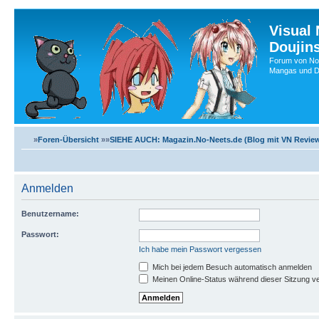
Visual
Doujin
Forum von No-
Mangas und Do
»
Foren-Übersicht
»»
SIEHE AUCH: Magazin.No-Neets.de (Blog mit VN Review
Anmelden
Benutzername:
Passwort:
Ich habe mein Passwort vergessen
Mich bei jedem Besuch automatisch anmelden
Meinen Online-Status während dieser Sitzung v