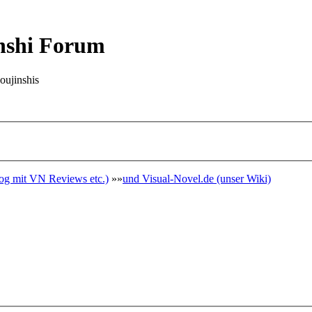
nshi Forum
oujinshis
g mit VN Reviews etc.)
»»
und Visual-Novel.de (unser Wiki)