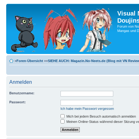
Visual
Doujin
Forum von No-
Mangas und Do
»
Foren-Übersicht
»»
SIEHE AUCH: Magazin.No-Neets.de (Blog mit VN Review
Anmelden
Benutzername:
Passwort:
Ich habe mein Passwort vergessen
Mich bei jedem Besuch automatisch anmelden
Meinen Online-Status während dieser Sitzung v