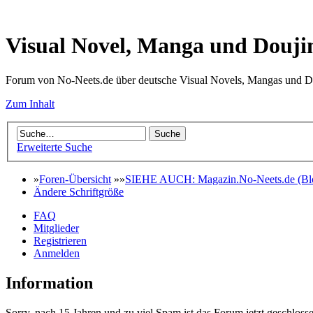
Visual Novel, Manga und Douji
Forum von No-Neets.de über deutsche Visual Novels, Mangas und D
Zum Inhalt
Erweiterte Suche
»
Foren-Übersicht
»»
SIEHE AUCH: Magazin.No-Neets.de (Blo
Ändere Schriftgröße
FAQ
Mitglieder
Registrieren
Anmelden
Information
Sorry, nach 15 Jahren und zu viel Spam ist das Forum jetzt geschlosse