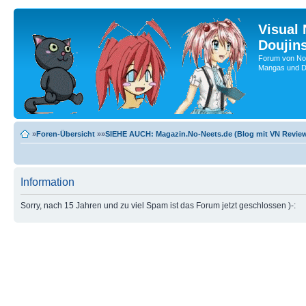
Visual
Doujin
Forum von No-
Mangas und Do
»
Foren-Übersicht
»»
SIEHE AUCH: Magazin.No-Neets.de (Blog mit VN Review
Information
Sorry, nach 15 Jahren und zu viel Spam ist das Forum jetzt geschlossen )-: