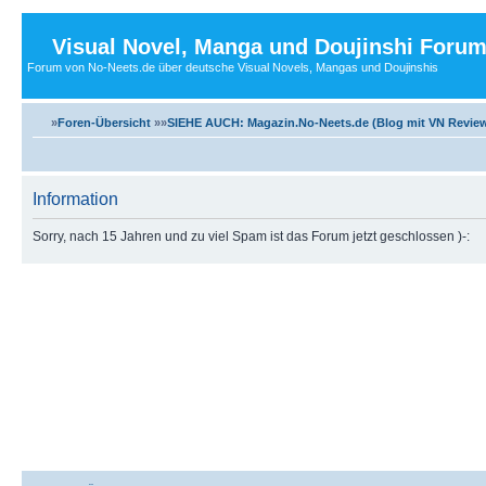
Visual Novel, Manga und Doujinshi Foru
Forum von No-Neets.de über deutsche Visual Novels, Mangas und Doujinshis
»
Foren-Übersicht
»»
SIEHE AUCH: Magazin.No-Neets.de (Blog mit VN Review
Information
Sorry, nach 15 Jahren und zu viel Spam ist das Forum jetzt geschlossen )-: